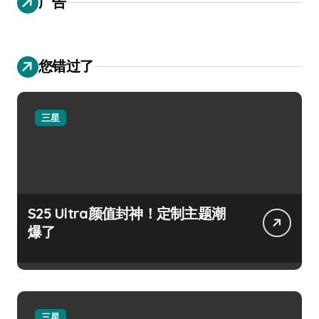
广告
您错过了
三星
S25 Ultra颜值封神！定制主题潮
爆了
三星