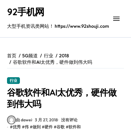
跳
92手机网
转
到
内
大型手机资讯类网站！ https://www.92shouji.com
容
首页
5G频道
行业
2018
谷歌软件和AI太优秀，硬件做到伟大吗
行业
谷歌软件和AI太优秀，硬件做
到伟大吗
由 dawei
3 月 27, 2018
没有评论
#
优秀
#
伟
#
做到
#
硬件
#
谷歌
#
软件和