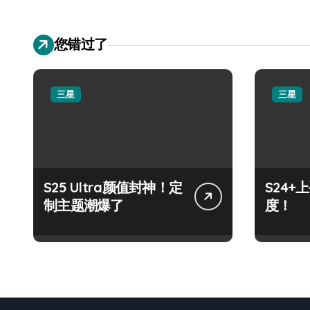
您错过了
三星
三星
S25 Ultra颜值封神！定
S24
制主题潮爆了
度！