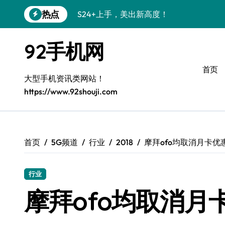
跳
热点
S24+上手，美出新高度！
转
到
S26+颜值暴增！机皇美颜秘籍大公开
内
92手机网
容
A56 5G惊艳登场，三星新风尚来了！
首页
三星S26个性美颜全攻略，一键解锁高级
大型手机资讯类网站！
https://www.92shouji.com
S25美化秘籍：个性潮玩，点亮三星新视
C55 5G焕新秘籍：定制潮流无限可能
Galaxy C55 5G登场，美学新标杆！
首页
5G频道
行业
2018
摩拜ofo均取消月卡优惠
Galaxy Z Flip6：折叠时尚，尽享炫美新
行业
S25+闪亮登场，3招搞定绝美光影效果
摩拜ofo均取消月
S25 Ultra颜值封神！定制主题潮爆了