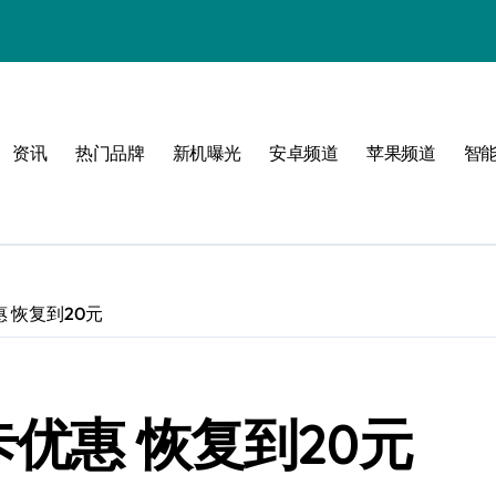
资讯
热门品牌
新机曝光
安卓频道
苹果频道
智
感
界
 恢复到20元
体验
卡优惠 恢复到20元