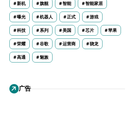
新机
旗舰
智能
智能家居
曝光
机器人
正式
游戏
科技
系列
美国
芯片
苹果
荣耀
谷歌
运营商
骁龙
高通
魅族
广告