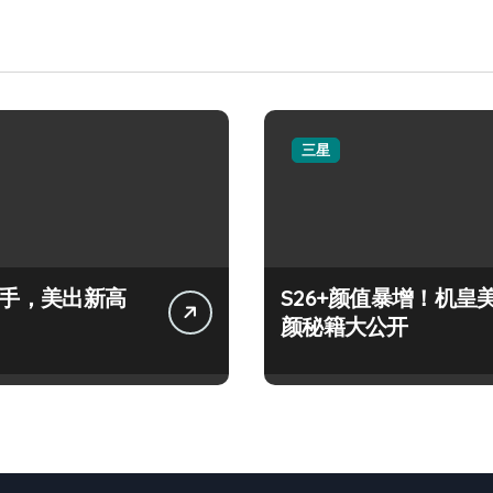
三星
+上手，美出新高
S26+颜值暴增！机皇
颜秘籍大公开