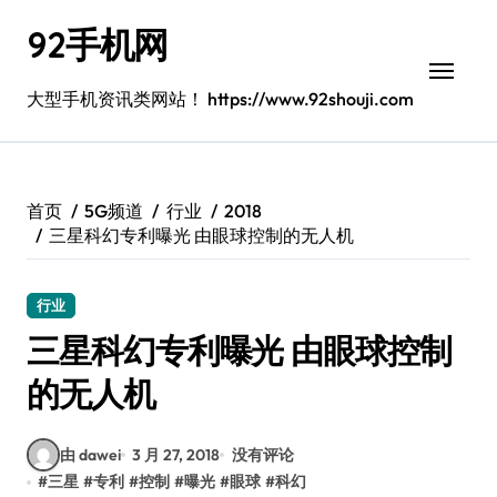
跳
92手机网
转
到
内
大型手机资讯类网站！ https://www.92shouji.com
容
首页
5G频道
行业
2018
三星科幻专利曝光 由眼球控制的无人机
行业
三星科幻专利曝光 由眼球控制
的无人机
由 dawei
3 月 27, 2018
没有评论
#
三星
#
专利
#
控制
#
曝光
#
眼球
#
科幻