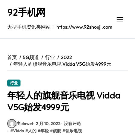
跳
92手机网
转
到
内
大型手机资讯类网站！ https://www.92shouji.com
容
首页
5G频道
行业
2022
年轻人的旗舰音乐电视 Vidda V5G始发4999元
行业
年轻人的旗舰音乐电视 Vidda
V5G始发4999元
由 dawei
2 月 10, 2022
没有评论
#
Vidda
#
人的
#
年轻
#
旗舰
#
音乐电视