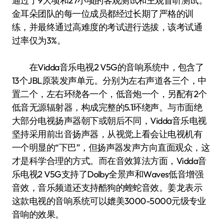
通过了9大项和27小项的客观测试和主观盲听测试。
金耳朵团队的每一位成员都经过长期了严格的训
练，并最终通过高难度的考试进行选拔，该考试通
过率仅为3%。
在Vidda音乐电视2 V5G的音响系统中，包含了
13个JBL原装发声单元。分别为左右声道各三个，中
置二个，左右环绕各一个，低音炮一个，另配有2个
低音无源辐射器，构成完整的5.1环绕声。与市面绝
大部分电视扬声器朝下或朝后不同，Vidda音乐电视
坚持采用前出音扬声器，从视觉上看会让电视机有
一个明显的“下巴”，但扬声器发声方向直面观众，这
才是科学合理的方式。而在音效算法方面，Vidda音
乐电视2 V5G支持了Dolby全景声和Waves低音增强
音效，音乐频道还支持酷狗的蝰蛇音效。姜龙表示
这款电视的音响系统可以媲美3000-5000元级专业
音响的效果。