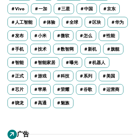
Vivo
一加
三星
中国
京东
人工智能
体验
全球
区块
华为
发布
小米
微软
怎么
性能
手机
技术
数智网
新机
旗舰
智能
智能家居
曝光
机器人
正式
游戏
科技
系列
美国
芯片
苹果
荣耀
谷歌
运营商
骁龙
高通
魅族
广告