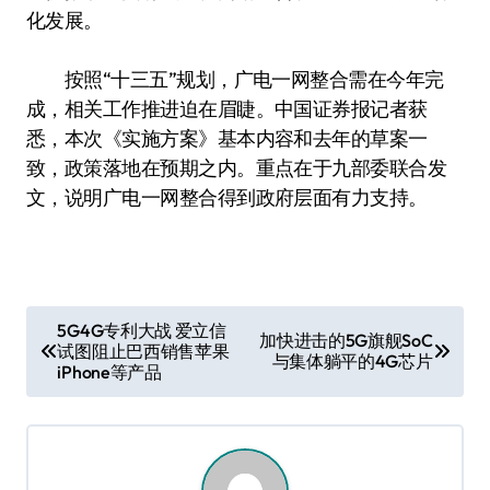
化发展。
按照“十三五”规划，广电一网整合需在今年完
成，相关工作推进迫在眉睫。中国证券报记者获
悉，本次《实施方案》基本内容和去年的草案一
致，政策落地在预期之内。重点在于九部委联合发
文，说明广电一网整合得到政府层面有力支持。
文
5G4G专利大战 爱立信
加快进击的5G旗舰SoC
试图阻止巴西销售苹果
章
与集体躺平的4G芯片
iPhone等产品
导
航