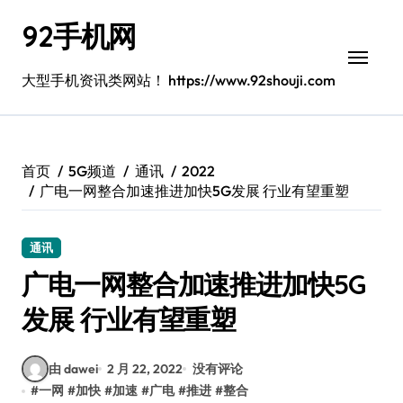
跳
92手机网
转
到
内
大型手机资讯类网站！ https://www.92shouji.com
容
首页
5G频道
通讯
2022
广电一网整合加速推进加快5G发展 行业有望重塑
通讯
广电一网整合加速推进加快5G
发展 行业有望重塑
由 dawei
2 月 22, 2022
没有评论
#
一网
#
加快
#
加速
#
广电
#
推进
#
整合