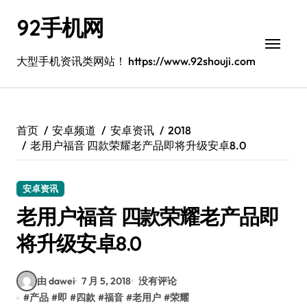
跳
92手机网
转
到
内
大型手机资讯类网站！ https://www.92shouji.com
容
首页
安卓频道
安卓资讯
2018
老用户福音 四款荣耀老产品即将升级安卓8.0
安卓资讯
老用户福音 四款荣耀老产品即
将升级安卓8.0
由 dawei
7 月 5, 2018
没有评论
#
产品
#
即
#
四款
#
福音
#
老用户
#
荣耀