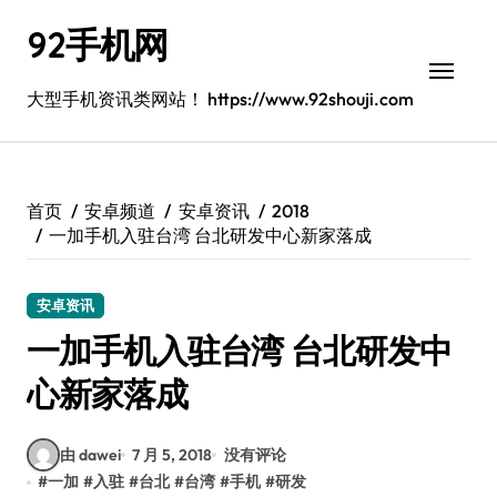
跳
92手机网
转
到
内
大型手机资讯类网站！ https://www.92shouji.com
容
首页
安卓频道
安卓资讯
2018
一加手机入驻台湾 台北研发中心新家落成
安卓资讯
一加手机入驻台湾 台北研发中
心新家落成
由 dawei
7 月 5, 2018
没有评论
#
一加
#
入驻
#
台北
#
台湾
#
手机
#
研发