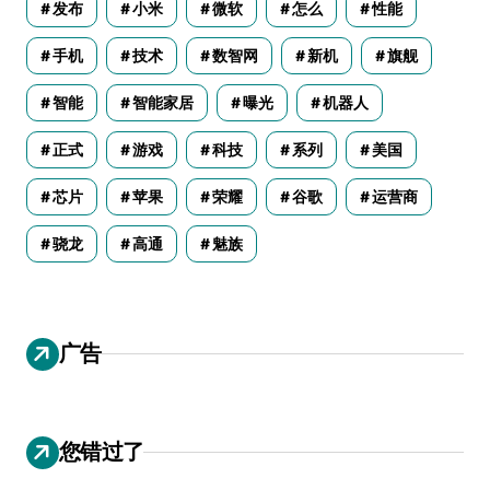
发布
小米
微软
怎么
性能
手机
技术
数智网
新机
旗舰
智能
智能家居
曝光
机器人
正式
游戏
科技
系列
美国
芯片
苹果
荣耀
谷歌
运营商
骁龙
高通
魅族
广告
您错过了