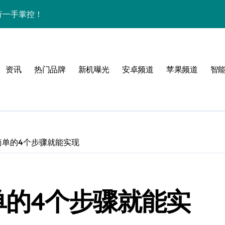
讯随行一手掌控！
师抢先剧透！
管家揭秘其惊艳新亮点！
资讯
热门品牌
新机曝光
安卓频道
苹果频道
智
，手机体验师抢先揭秘！
世,简单的4个步骤就能实现
感
简单的4个步骤就能实
效玩机秘籍在此！