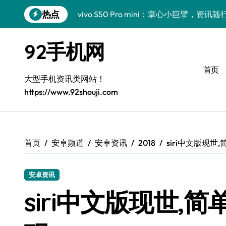
跳
热点
vivo S50 Pro mini：掌心小巨擘，资
转
到
小米17 Pro来袭！实用功能大揭秘，体验
内
92手机网
容
三星Galaxy Z Fold7抢先探秘，手机
首页
三星Galaxy S26来袭！创新科技亮点
大型手机资讯类网站！
https://www.92shouji.com
S25 Ultra颜值封神！定制主题潮爆了
S24+上手，美出新高度！
S26+颜值暴增！机皇美颜秘籍大公开
首页
安卓频道
安卓资讯
2018
siri中文版现
A56 5G惊艳登场，三星新风尚来了！
安卓资讯
三星S26个性美颜全攻略，一键解锁高级
siri中文版现世,
vivo S50新功能大揭秘！优惠全享，高