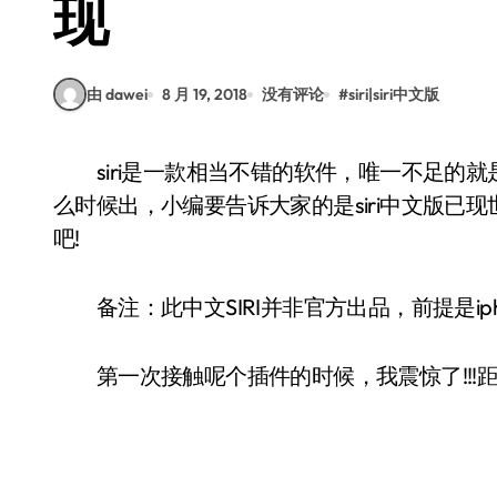
现
由 dawei
8 月 19, 2018
没有评论
#
siri|siri中文版
siri是一款相当不错的软件，唯一不足的就是是英文版，所以很多朋友都在网上问siri中文版什
么时候出，小编要告诉大家的是siri中文版已
吧!
备注：此中文SIRI并非官方出品，前提是ipho
第一次接触呢个插件的时候，我震惊了!!!距