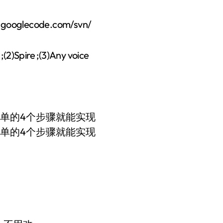
glecode.com/svn/
ire ;(3)Any voice