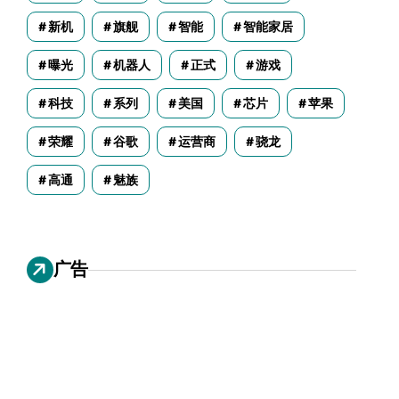
新机
旗舰
智能
智能家居
曝光
机器人
正式
游戏
科技
系列
美国
芯片
苹果
荣耀
谷歌
运营商
骁龙
高通
魅族
广告