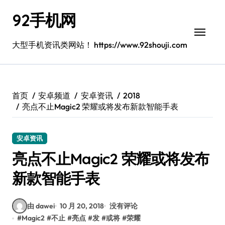
跳
92手机网
转
到
内
大型手机资讯类网站！ https://www.92shouji.com
容
首页
安卓频道
安卓资讯
2018
亮点不止Magic2 荣耀或将发布新款智能手表
安卓资讯
亮点不止Magic2 荣耀或将发布
新款智能手表
由 dawei
10 月 20, 2018
没有评论
#
Magic2
#
不止
#
亮点
#
发
#
或将
#
荣耀