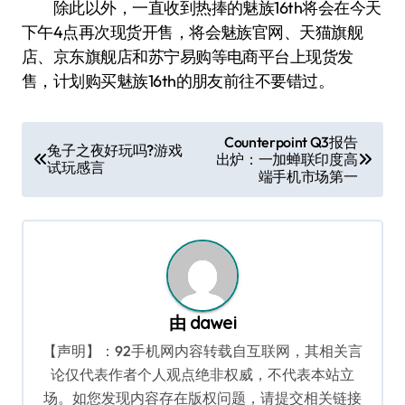
除此以外，一直收到热捧的魅族16th将会在今天
下午4点再次现货开售，将会魅族官网、天猫旗舰
店、京东旗舰店和苏宁易购等电商平台上现货发
售，计划购买魅族16th的朋友前往不要错过。
文
Counterpoint Q3报告
兔子之夜好玩吗?游戏
出炉：一加蝉联印度高
章
试玩感言
端手机市场第一
导
航
由
dawei
【声明】：92手机网内容转载自互联网，其相关言
论仅代表作者个人观点绝非权威，不代表本站立
场。如您发现内容存在版权问题，请提交相关链接