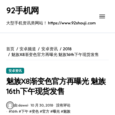
跳
92手机网
转
到
内
大型手机资讯类网站！ https://www.92shouji.com
容
首页
安卓频道
安卓资讯
2018
魅族X8渐变色官方再曝光 魅族16th下午现货发售
安卓资讯
魅族X8渐变色官方再曝光 魅族
16th下午现货发售
由 dawei
10 月 30, 2018
没有评论
#
16th
#
下午
#
变色
#
官方
#
曝光
#
魅族