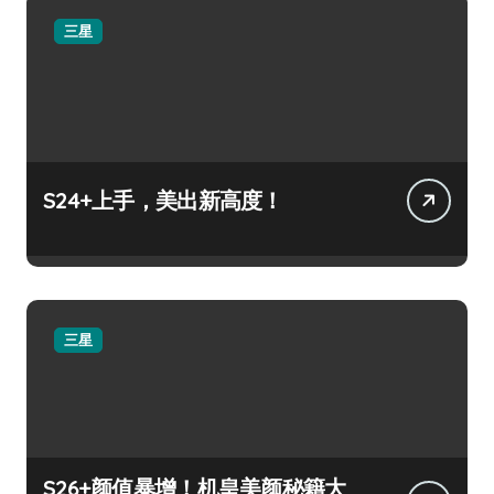
三星
S24+上手，美出新高度！
三星
S26+颜值暴增！机皇美颜秘籍大