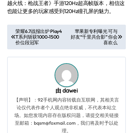
越火线：枪战王者》手游120Hz超高帧版本，相信这
也能让更多的玩家感受到120Hz瞳孔屏的魅力。
文
荣耀6.7战报出炉 Play4
苹果新专利曝光 可与
T系列斩获1000-1500
好友“千里共合影” 你会
章
价位段冠军
喜欢么
导
航
由
dawei
【声明】：92手机网内容转载自互联网，其相关言
论仅代表作者个人观点绝非权威，不代表本站立
场。如您发现内容存在版权问题，请提交相关链接
至邮箱：bqsm@foxmail.com，我们将及时予以处
理。