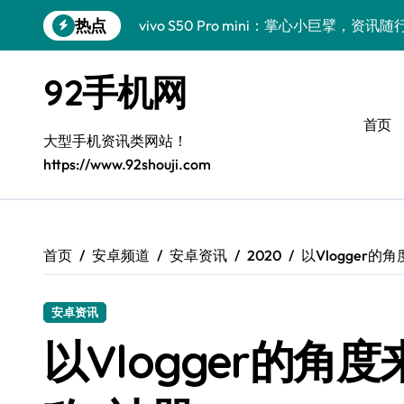
跳
热点
vivo S50 Pro mini：掌心小巨擘，资
转
到
小米17 Pro来袭！实用功能大揭秘，体验
内
92手机网
容
三星Galaxy Z Fold7抢先探秘，手机
首页
三星Galaxy S26来袭！创新科技亮点
大型手机资讯类网站！
https://www.92shouji.com
S25 Ultra颜值封神！定制主题潮爆了
S24+上手，美出新高度！
S26+颜值暴增！机皇美颜秘籍大公开
首页
安卓频道
安卓资讯
2020
以Vlogger的角
A56 5G惊艳登场，三星新风尚来了！
安卓资讯
三星S26个性美颜全攻略，一键解锁高级
以Vlogger的角度来
vivo S50新功能大揭秘！优惠全享，高