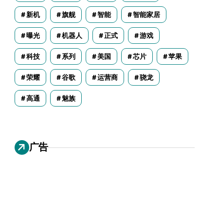
新机
旗舰
智能
智能家居
曝光
机器人
正式
游戏
科技
系列
美国
芯片
苹果
荣耀
谷歌
运营商
骁龙
高通
魅族
广告