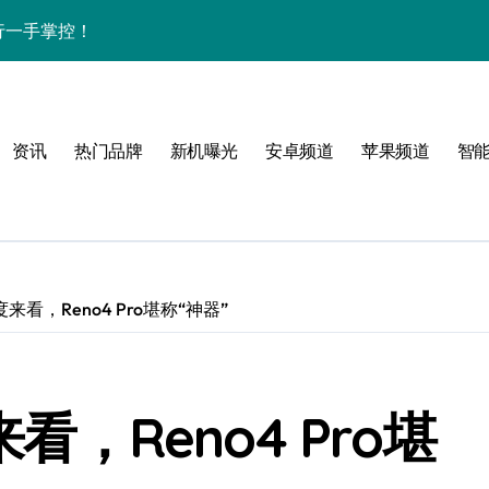
讯随行一手掌控！
师抢先剧透！
管家揭秘其惊艳新亮点！
资讯
热门品牌
新机曝光
安卓频道
苹果频道
智
，手机体验师抢先揭秘！
度来看，Reno4 Pro堪称“神器”
感
看，Reno4 Pro堪
效玩机秘籍在此！