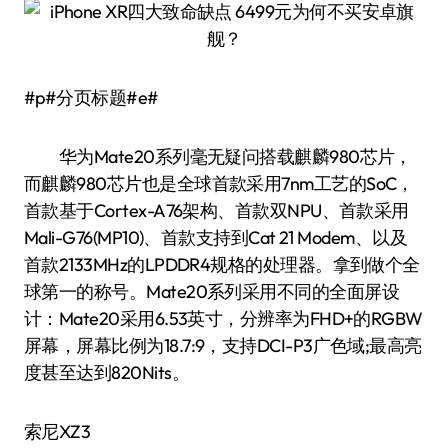
#p#分页标题#e#
华为Mate20系列毫无疑问搭载麒麟980芯片，
而麒麟980芯片也是全球首款采用7nm工艺的SoC，
首款基于Cortex-A76架构、首款双NPU、首款采用
Mali-G76(MP10)、首款支持到Cat 21 Modem、以及
首款2133MHz的LPDDR4规格的处理器。拿到做个全
球第一的称号。Mate20系列采用不同的全面屏设
计：Mate20采用6.53英寸，分辨率为FHD+的RGBW
屏幕，屏幕比例为18.7:9，支持DCI-P3广色域;最高亮
度甚至达到820Nits。
索尼XZ3