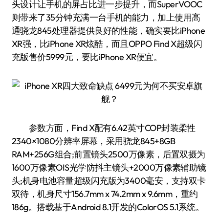
头设计让手机的屏占比进一步提升，而SuperVOOC
则带来了35分钟充满一台手机的能力，加上使用高
通骁龙845处理器提供良好的性能，确实要比iPhone
XR强，比iPhone XR炫酷，而且OPPO Find X超级闪
充版售价5999元，要比iPhone XR便宜。
参数方面，Find X配有6.42英寸COP封装柔性
2340×1080分辨率屏幕，采用骁龙845+8GB
RAM+256G组合;前置镜头2500万像素，后置双摄为
1600万像素OIS光学防抖主镜头+2000万像素辅助镜
头;机身电池容量超级闪充版为3400毫安，支持双卡
双待，机身尺寸156.7mm x 74.2mm x 9.6mm，重约
186g。搭载基于Android 8.1开发的ColorOS 5.1系统。