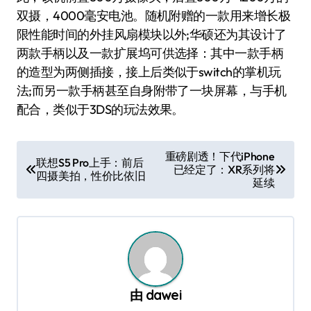
双摄，4000毫安电池。随机附赠的一款用来增长极
限性能时间的外挂风扇模块以外;华硕还为其设计了
两款手柄以及一款扩展坞可供选择：其中一款手柄
的造型为两侧插接，接上后类似于switch的掌机玩
法;而另一款手柄甚至自身附带了一块屏幕，与手机
配合，类似于3DS的玩法效果。
文
重磅剧透！下代iPhone
联想S5 Pro上手：前后
已经定了：XR系列将
章
四摄美拍，性价比依旧
延续
导
航
由
dawei