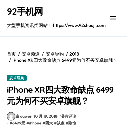
跳
92手机网
转
到
内
大型手机资讯类网站！ https://www.92shouji.com
容
首页
安卓频道
安卓导购
2018
iPhone XR四大致命缺点 6499元为何不买安卓旗舰？
安卓导购
iPhone XR四大致命缺点 6499
元为何不买安卓旗舰？
由 dawei
10 月 19, 2018
没有评论
#
6499元
#
iPhone
#
四大
#
缺点
#
致命