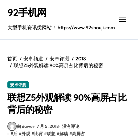
跳
92手机网
转
到
内
大型手机资讯类网站！ https://www.92shouji.com
容
首页
安卓频道
安卓评测
2018
联想Z5外观解读 90%高屏占比背后的秘密
安卓评测
联想Z5外观解读 90%高屏占比
背后的秘密
由 dawei
7 月 5, 2018
没有评论
#
后
#
外观
#
比背
#
联想
#
解读
#
高屏占