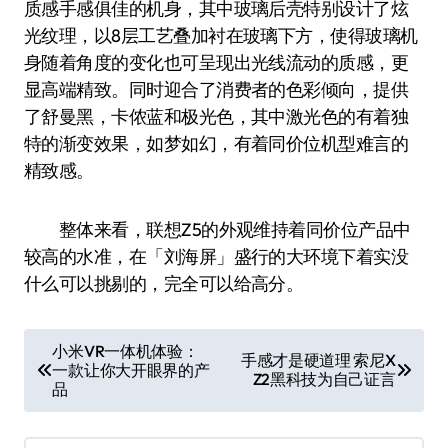
质感手感俱佳的机身，其中玻璃后壳特别设计了炫
光纹理，以8层工艺叠加衬在玻璃下方，使得玻璃机
身随着角度的变化也可呈现出光线流动的质感，更
显高端精致。同时迎合了消费者的色彩倾向，提供
了舒曼黑，卡侬蓝和极光色，其中激光色的有着独
特的渐变效果，如梦如幻，有着同价位机型难言的
精致感。
整体来看，联想Z5的外观维持着同价位产品中
较高的水准，在「刘海屏」盛行的大环境下着实没
什么可以挑剔的，完全可以给高分。
文
小米VR一体机体验：
手感才是硬道理 索尼X
一款让你大开眼界的产
章
Z2黑科技为自己证言
品
导
航