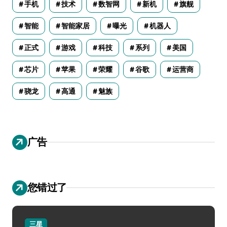
手机
技术
数智网
新机
旗舰
智能
智能家居
曝光
机器人
正式
游戏
科技
系列
美国
芯片
苹果
荣耀
谷歌
运营商
骁龙
高通
魅族
广告
您错过了
三星