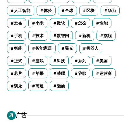
人工智能
体验
全球
区块
华为
发布
小米
微软
怎么
性能
手机
技术
数智网
新机
旗舰
智能
智能家居
曝光
机器人
正式
游戏
科技
系列
美国
芯片
苹果
荣耀
谷歌
运营商
骁龙
高通
魅族
广告