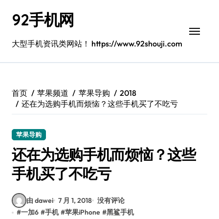
跳
92手机网
转
到
内
大型手机资讯类网站！ https://www.92shouji.com
容
首页
苹果频道
苹果导购
2018
还在为选购手机而烦恼？这些手机买了不吃亏
苹果导购
还在为选购手机而烦恼？这些
手机买了不吃亏
由 dawei
7 月 1, 2018
没有评论
#
一加6
#
手机
#
苹果iPhone
#
黑鲨手机