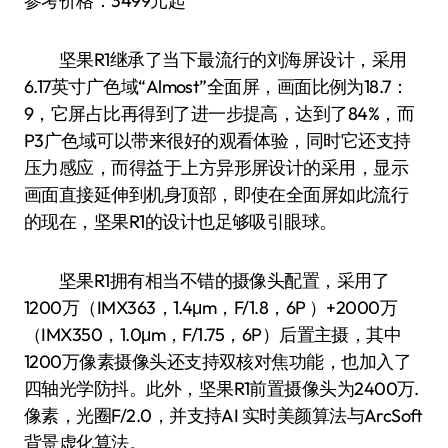
参考价格：3499元起
坚果R1继承了当下最流行的刘海屏设计，采用
6.17英寸广色域“Almost”全面屏，画面比例为18.7：
9，它屏占比再得到了进一步提高，达到了84%，而
P3广色域可以带来很好的观看体验，同时它还支持
压力感应，而得益于上方异形屏设计的采用，显示
画面直接延伸到机身顶部，即使在全面屏如此流行
的现在，坚果R1的设计也足够吸引眼球。
坚果R1拥有相当不错的摄像头配置，采用了
1200万（IMX363，1.4μm，F/1.8，6P ）+2000万
（IMX350，1.0μm，F/1.75，6P）后置主摄，其中
1200万像素摄像头还支持双核对焦功能，也加入了
四轴光学防抖。此外，坚果R1前置摄像头为2400万.
像素，光圈F/2.0，并支持AI 实时美颜算法与ArcSoft
背景虚化算法。