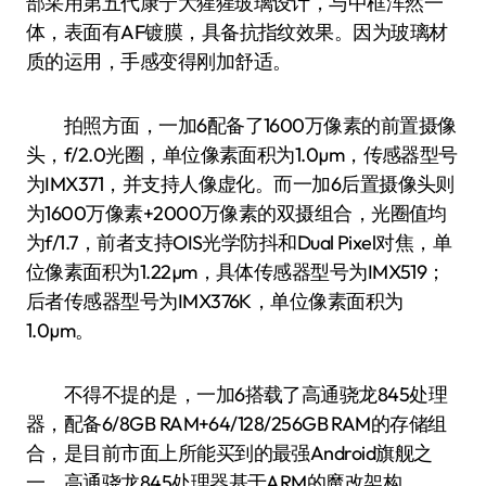
部采用第五代康宁大猩猩玻璃设计，与中框浑然一
体，表面有AF镀膜，具备抗指纹效果。因为玻璃材
质的运用，手感变得刚加舒适。
拍照方面，一加6配备了1600万像素的前置摄像
头，f/2.0光圈，单位像素面积为1.0µm，传感器型号
为IMX371，并支持人像虚化。而一加6后置摄像头则
为1600万像素+2000万像素的双摄组合，光圈值均
为f/1.7，前者支持OIS光学防抖和Dual Pixel对焦，单
位像素面积为1.22µm，具体传感器型号为IMX519；
后者传感器型号为IMX376K，单位像素面积为
1.0µm。
不得不提的是，一加6搭载了高通骁龙845处理
器，配备6/8GB RAM+64/128/256GB RAM的存储组
合，是目前市面上所能买到的最强Android旗舰之
一。高通骁龙845处理器基于ARM的魔改架构，