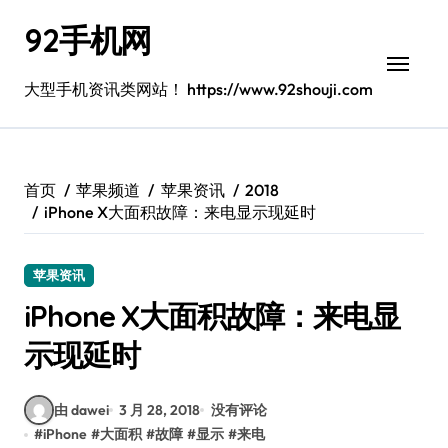
跳
92手机网
转
到
内
大型手机资讯类网站！ https://www.92shouji.com
容
首页
苹果频道
苹果资讯
2018
iPhone X大面积故障：来电显示现延时
苹果资讯
iPhone X大面积故障：来电显
示现延时
由 dawei
3 月 28, 2018
没有评论
#
iPhone
#
大面积
#
故障
#
显示
#
来电