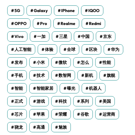
5G
Galaxy
IPhone
IQOO
OPPO
Pro
Realme
Redmi
Vivo
一加
三星
中国
京东
人工智能
体验
全球
区块
华为
发布
小米
微软
怎么
性能
手机
技术
数智网
新机
旗舰
智能
智能家居
曝光
机器人
正式
游戏
科技
系列
美国
芯片
苹果
荣耀
谷歌
运营商
骁龙
高通
魅族