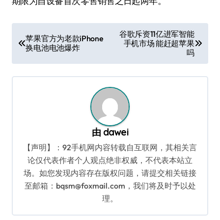
期限为自设备首次零售销售之日起两年。
文
谷歌斥资11亿进军智能
苹果官方为老款iPhone
手机市场 能赶超苹果
章
换电池电池爆炸
吗
导
航
由
dawei
【声明】：92手机网内容转载自互联网，其相关言
论仅代表作者个人观点绝非权威，不代表本站立
场。如您发现内容存在版权问题，请提交相关链接
至邮箱：bqsm@foxmail.com，我们将及时予以处
理。