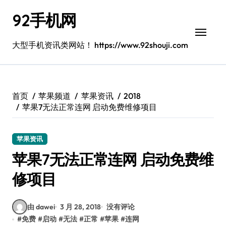
跳
92手机网
转
到
内
大型手机资讯类网站！ https://www.92shouji.com
容
首页
苹果频道
苹果资讯
2018
苹果7无法正常连网 启动免费维修项目
苹果资讯
苹果7无法正常连网 启动免费维
修项目
由 dawei
3 月 28, 2018
没有评论
#
免费
#
启动
#
无法
#
正常
#
苹果
#
连网