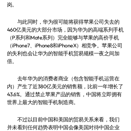
岗。
与此同时，华为很可能将获得苹果公司失去的
460亿美元的大部分市场，因为华为的高端系列手机
（P系列和Mate系列）完全能够与苹果的高价手机
（iPhone7、iPhone8和iPhoneX）相竞争。苹果公司
的失利也会让华为的智能手机贸易规模一夜之间加
倍。
去年华为的消费者商业（包含智能手机运营在
内）产生了近380亿美元的销售额，比前一年增长了
43.6%。通过禁止苹果产品的销售，中国将立即拥有
世界上最大的智能手机制造商。
不过以目前中国和美国的贸易关系来看，我们
并未看到任何趋势表明中国会像美国对待中国企业