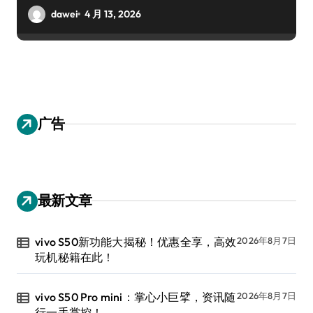
dawei
4 月 13, 2026
广告
最新文章
vivo S50新功能大揭秘！优惠全享，高效
2026年8月7日
玩机秘籍在此！
vivo S50 Pro mini：掌心小巨擘，资讯随
2026年8月7日
行一手掌控！