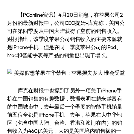
【PConline资讯】4月20日消息，在苹果公司2
月份的最新财报中，公司CEO提姆-库克称，美国公
司在第四季度从中国大陆获得了空前的销售收入。
财报指出，该季度苹果公司销售收入的主要来源就
是iPhone手机，但是在同一季度苹果公司的iPad、
Mac和智能手表等产品的销量也出现了增长。
库克在财报中也提到了另外一项关于iPhone手
机在中国销售的有趣数据，数据表明在越来越富有
的中国城市中，去年最后一个季度的智能手机销量
前五位全都是iPhone手机。去年，苹果在大中华地
区（包含中国大陆、台湾、香港和澳门在内）的销
售收入为460亿美元，大约是美国境内销售额的一