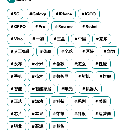
5G
Galaxy
IPhone
IQOO
OPPO
Pro
Realme
Redmi
Vivo
一加
三星
中国
京东
人工智能
体验
全球
区块
华为
发布
小米
微软
怎么
性能
手机
技术
数智网
新机
旗舰
智能
智能家居
曝光
机器人
正式
游戏
科技
系列
美国
芯片
苹果
荣耀
谷歌
运营商
骁龙
高通
魅族