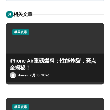
相关文章
苹果资讯
iPhone Air重磅爆料：性能炸裂，亮点
全揭秘！
dawei
7 月 18, 2026
苹果资讯