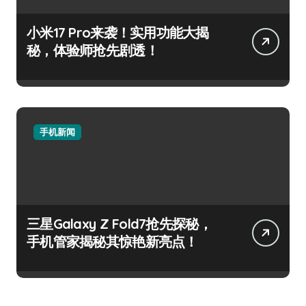
小米17 Pro来袭！实用功能大揭
秘，体验师抢先剧透！
手机新闻
三星Galaxy Z Fold7抢先探秘，
手机管家揭秘其惊艳新亮点！