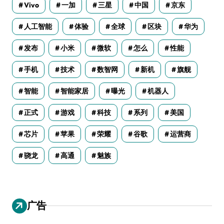
Vivo
一加
三星
中国
京东
人工智能
体验
全球
区块
华为
发布
小米
微软
怎么
性能
手机
技术
数智网
新机
旗舰
智能
智能家居
曝光
机器人
正式
游戏
科技
系列
美国
芯片
苹果
荣耀
谷歌
运营商
骁龙
高通
魅族
广告