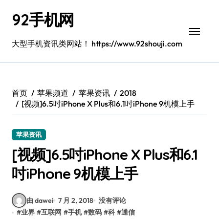
跳
92手机网
转
到
内
大型手机资讯类网站！ https://www.92shouji.com
容
首页
苹果频道
苹果资讯
2018
[视频]6.5吋iPhone X Plus和6.1吋iPhone 9机模上手
苹果资讯
[视频]6.5吋iPhone X Plus和6.1
吋iPhone 9机模上手
由 dawei
7 月 2, 2018
没有评论
#
业界
#
互联网
#
手机
#
数码
#
科
#
通信