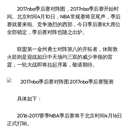
2017nba季后赛对阵图，2017nba季后赛开始时
间。北京时间4月10日，NBA常规赛将至尾声，季后
赛就要来啦。竞争激烈的西部，今日季后赛8大席位
全部锁定，季后赛对阵也随之出炉。
联盟第一金州勇士对阵第八的开拓者，休斯敦
火箭则是迎战如日中天场均三双的威少率领的雷
霆，一轮大战即将拉起序幕，敬请期待。
具体如下：
2016-2017赛季NBA季后赛将于北京时间4月16日
正式打响。