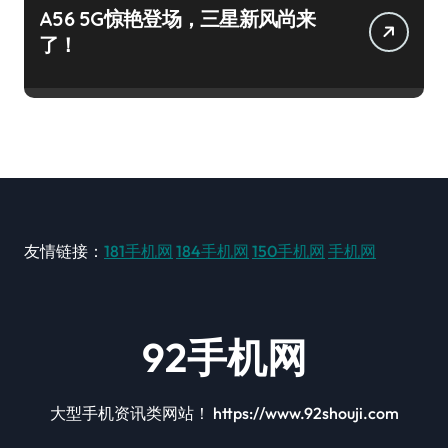
A56 5G惊艳登场，三星新风尚来
了！
友情链接：
181手机网
184手机网
150手机网
手机网
92手机网
大型手机资讯类网站！ https://www.92shouji.com