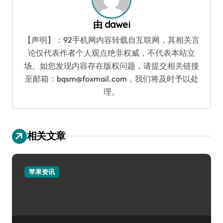
由
dawei
【声明】：92手机网内容转载自互联网，其相关言
论仅代表作者个人观点绝非权威，不代表本站立
场。如您发现内容存在版权问题，请提交相关链接
至邮箱：bqsm@foxmail.com，我们将及时予以处
理。
相关文章
苹果资讯