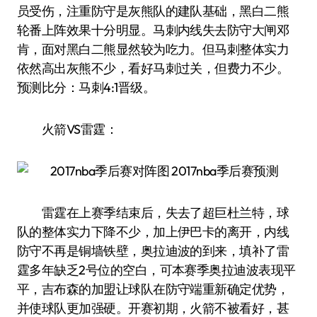
员受伤，注重防守是灰熊队的建队基础，黑白二熊
轮番上阵效果十分明显。马刺内线失去防守大闸邓
肯，面对黑白二熊显然较为吃力。但马刺整体实力
依然高出灰熊不少，看好马刺过关，但费力不少。
预测比分：马刺4:1晋级。
火箭VS雷霆：
雷霆在上赛季结束后，失去了超巨杜兰特，球
队的整体实力下降不少，加上伊巴卡的离开，内线
防守不再是铜墙铁壁，奥拉迪波的到来，填补了雷
霆多年缺乏2号位的空白，可本赛季奥拉迪波表现平
平，吉布森的加盟让球队在防守端重新确定优势，
并使球队更加强硬。开赛初期，火箭不被看好，甚