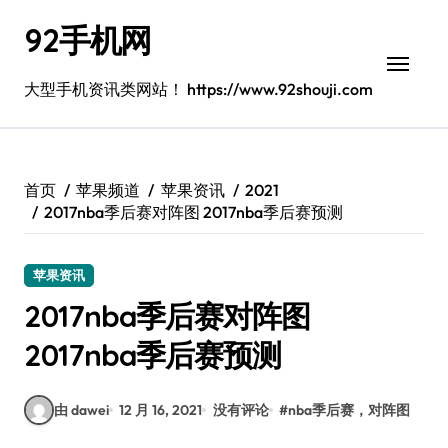
跳
92手机网
转
到
内
大型手机资讯类网站！ https://www.92shouji.com
容
首页
苹果频道
苹果资讯
2021
2017nba季后赛对阵图 2017nba季后赛预测
苹果资讯
2017nba季后赛对阵图
2017nba季后赛预测
由 dawei
12 月 16, 2021
没有评论
#
nba季后赛，对阵图