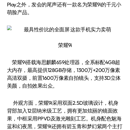
Play之外，发会的尾声还有一款名为荣耀9i的千元小
萌脸产品。
荣耀9i
荣耀9i搭载海思麒麟659处理器，全系标配4GB超
大内存，最高提供128GB存储，1300万+200万像素
高清双摄，前置1600万像素自拍镜头，支持3D立体
美颜，自拍效果出众。
外观方面，荣耀9i采用双面2.5D玻璃设计，机身
背部加入12层纳米级工艺，拥有更加炫丽的镜面效
果，中框采用PPVD及激光雕刻工艺。机身配色魅海
蓝和幻夜黑，荣耀9i还拥有碧玉青和梦幻紫两个主打