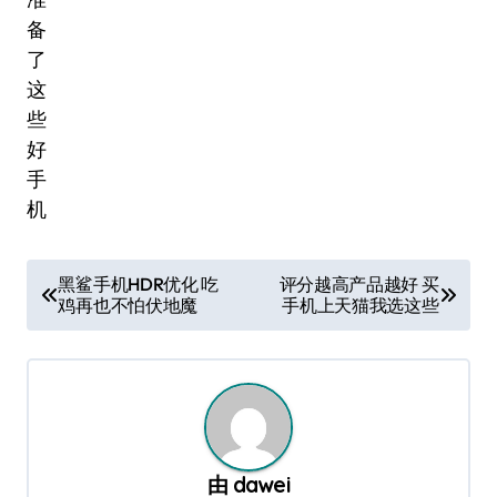
文
黑鲨手机HDR优化 吃
评分越高产品越好 买
鸡再也不怕伏地魔
手机上天猫我选这些
章
导
航
由
dawei