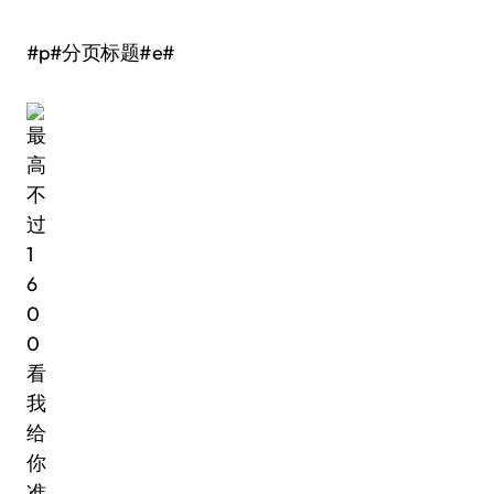
#p#分页标题#e#