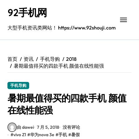
跳
92手机网
转
到
内
大型手机资讯类网站！ https://www.92shouji.com
容
首页
资讯
手机导购
2018
暑期最值得买的四款手机 颜值在线性能强
手机导购
暑期最值得买的四款手机 颜值
在线性能强
由 dawei
7 月 5, 2018
没有评论
#
vivo Z1
#
华为nova 3e
#
手机
#
暑假