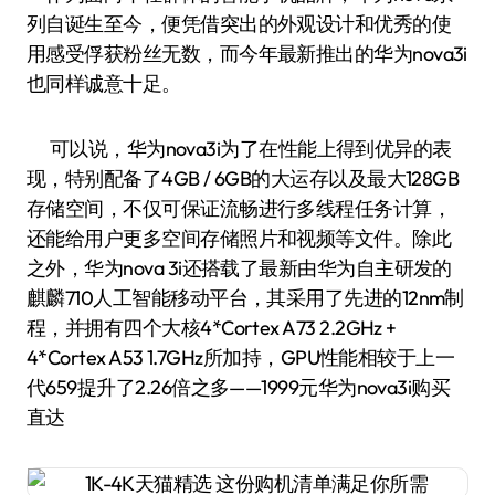
列自诞生至今，便凭借突出的外观设计和优秀的使
用感受俘获粉丝无数，而今年最新推出的华为nova3i
也同样诚意十足。
可以说，华为nova3i为了在性能上得到优异的表
现，特别配备了4GB / 6GB的大运存以及最大128GB
存储空间，不仅可保证流畅进行多线程任务计算，
还能给用户更多空间存储照片和视频等文件。除此
之外，华为nova 3i还搭载了最新由华为自主研发的
麒麟710人工智能移动平台，其采用了先进的12nm制
程，并拥有四个大核4*Cortex A73 2.2GHz +
4*Cortex A53 1.7GHz所加持，GPU性能相较于上一
代659提升了2.26倍之多——1999元华为nova3i购买
直达