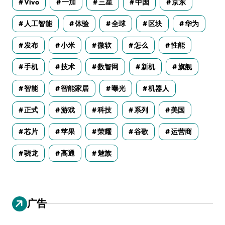
Vivo
一加
三星
中国
京东
人工智能
体验
全球
区块
华为
发布
小米
微软
怎么
性能
手机
技术
数智网
新机
旗舰
智能
智能家居
曝光
机器人
正式
游戏
科技
系列
美国
芯片
苹果
荣耀
谷歌
运营商
骁龙
高通
魅族
广告