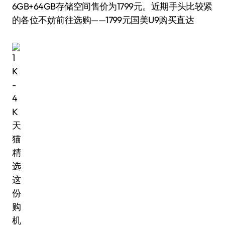
6GB+64GB存储空间售价为1799元。近期手头比较紧
的各位不妨前往选购——1799元国美U9购买直达