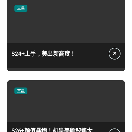
三星
S24+上手，美出新高度！
三星
S26+颜值暴增！机皇美颜秘籍大