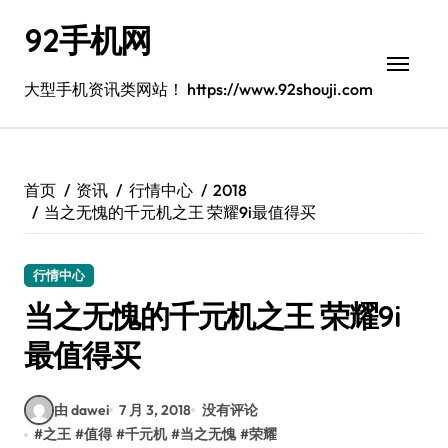
跳
92手机网
转
到
内
大型手机资讯类网站！ https://www.92shouji.com
容
首页
资讯
行情中心
2018
当之无愧的千元机之王 荣耀9i最值得买
行情中心
当之无愧的千元机之王 荣耀9i
最值得买
由 dawei
7 月 3, 2018
没有评论
#
之王
#
值得
#
千元机
#
当之无愧
#
荣耀