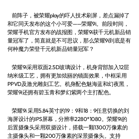
前阵子，被荣耀play的吓人技术刷屏，差点漏掉了
和它同天发布的这个小可爱——荣耀9i。前段时间，
荣耀手机官方发布的战报图，荣耀9i获千元机新品销
量冠军了，简直就是不可思议，那么荣耀9i到底是有
何种魔力荣登千元机新品销量冠军？
荣耀9i采用双面2.5D玻璃设计，机身背部加入12层
纳米级工艺，拥有更加炫丽的镜面效果，中框采用
PPVD及激光雕刻工艺。机身配色魅海蓝和幻夜黑，
荣耀9i还拥有碧玉青和梦幻紫两个主打配色。
荣耀9i 采用5.84英寸的19：9和18：9任意切换的刘
海屏设计的IPS屏幕，分辨率2280*1080。荣耀9i的
后置摄像头采用双摄设计，搭载一颗1300万像素的
主摄像头和一颗200万像素的深景摄像头。支持