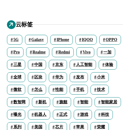
云标签
5G
Galaxy
IPhone
IQOO
OPPO
Pro
Realme
Redmi
Vivo
一加
三星
中国
京东
人工智能
体验
全球
区块
华为
发布
小米
微软
怎么
性能
手机
技术
数智网
新机
旗舰
智能
智能家居
曝光
机器人
正式
游戏
科技
系列
美国
芯片
苹果
荣耀