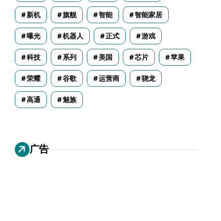
新机
旗舰
智能
智能家居
曝光
机器人
正式
游戏
科技
系列
美国
芯片
苹果
荣耀
谷歌
运营商
骁龙
高通
魅族
广告