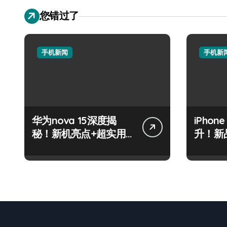
您错过了
手机新闻
手机新
华为nova 15深度揭
iPhon
秘！新机亮点+超实用
升！新
功能全掌握
速来围