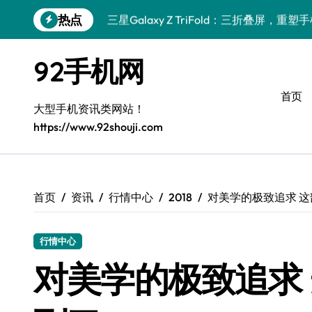
跳
热点
三星Galaxy Z TriFold：三折叠屏，
转
到
一加Turbo 6V来袭！性能飙升，实用管
内
92手机网
容
Xiaomi 17 Pro抢先体验：最新资讯+
首页
三星W26重磅来袭！实用动态+贴心服务
大型手机资讯类网站！
https://www.92shouji.com
vivo Y500i新资讯速递，手机体验师揭
OPPO Find X9抢先体验！揭秘最新黑
iPhone 17 Pro Max抢先揭秘！手机管
首页
资讯
行情中心
2018
对美学的极致追求 
Xiaomi 17 Pro深度体验：亮点全揭秘+
行情中心
华为nova 15深度揭秘！新机亮点+超实
对美学的极致追求