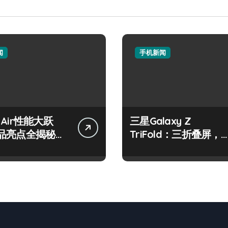
闻
手机新闻
e Air性能大跃
三星Galaxy Z
品亮点全揭秘，
TriFold：三折叠屏，
观！
塑手机体验新潮流！