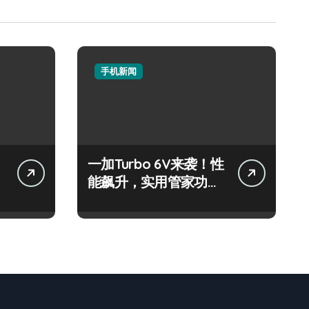
手机新闻
一加Turbo 6V来袭！性
重
能飙升，实用管家功能
抢先体验！