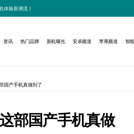
重塑手机体验新潮流！
家功能抢先体验！
神级玩机技巧大放送！
资讯
热门品牌
新机曝光
安卓频道
苹果频道
智
手机体验全掌握
秘实用技巧与亮点
科技，速来围观！
家速递超前猛料！
这部国产手机真做到了
玩机技巧大放送
用功能全掌握
 这部国产手机真做