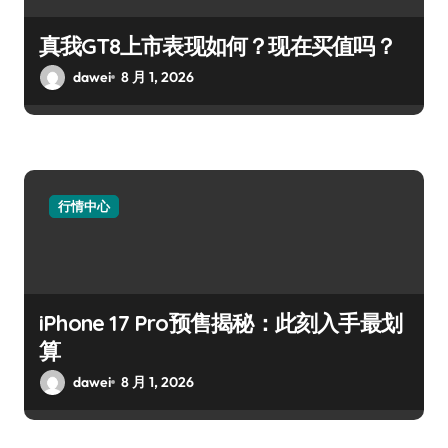
真我GT8上市表现如何？现在买值吗？
dawei
8 月 1, 2026
行情中心
iPhone 17 Pro预售揭秘：此刻入手最划
算
dawei
8 月 1, 2026