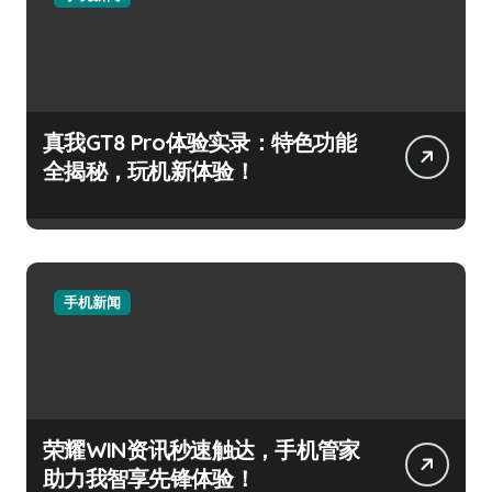
真我GT8 Pro体验实录：特色功能
全揭秘，玩机新体验！
手机新闻
荣耀WIN资讯秒速触达，手机管家
助力我智享先锋体验！