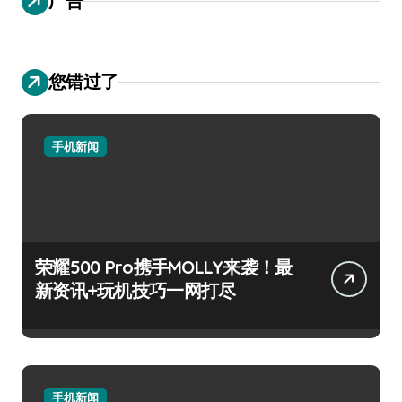
广告
您错过了
手机新闻
荣耀500 Pro携手MOLLY来袭！最
新资讯+玩机技巧一网打尽
手机新闻