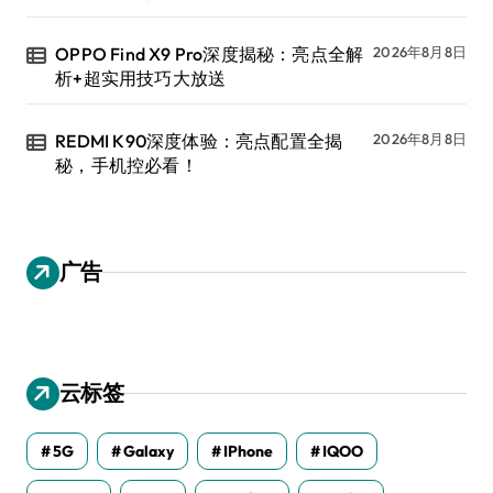
OPPO Find X9 Pro深度揭秘：亮点全解
2026年8月8日
析+超实用技巧大放送
REDMI K90深度体验：亮点配置全揭
2026年8月8日
秘，手机控必看！
广告
云标签
5G
Galaxy
IPhone
IQOO