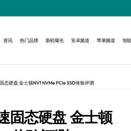
资讯
热门品牌
新机曝光
安卓频道
苹果频道
智
感
界
硬盘 金士顿NV1 NVMe PCIe SSD体验评测
体验
速固态硬盘 金士顿