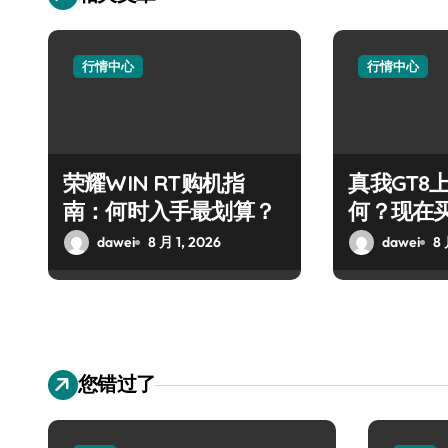
行情中心
行情中心
荣耀WIN RT购机指
真我GT8
南：何时入手最划算？
何？现在
dawei
8 月 1, 2026
dawei
8 
您错过了