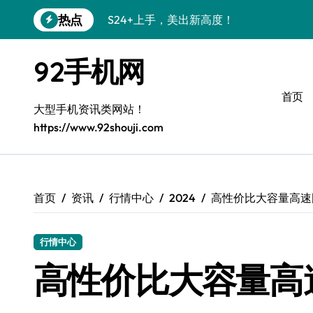
跳
热点
S24+上手，美出新高度！
转
到
S26+颜值暴增！机皇美颜秘籍大公开
内
92手机网
容
A56 5G惊艳登场，三星新风尚来了！
首页
三星S26个性美颜全攻略，一键解锁高级
大型手机资讯类网站！
https://www.92shouji.com
S25美化秘籍：个性潮玩，点亮三星新视
C55 5G焕新秘籍：定制潮流无限可能
Galaxy C55 5G登场，美学新标杆！
首页
资讯
行情中心
2024
高性价比大容量高速固态
Galaxy Z Flip6：折叠时尚，尽享炫美新
行情中心
S25+闪亮登场，3招搞定绝美光影效果
高性价比大容量高
S25 Ultra颜值封神！定制主题潮爆了