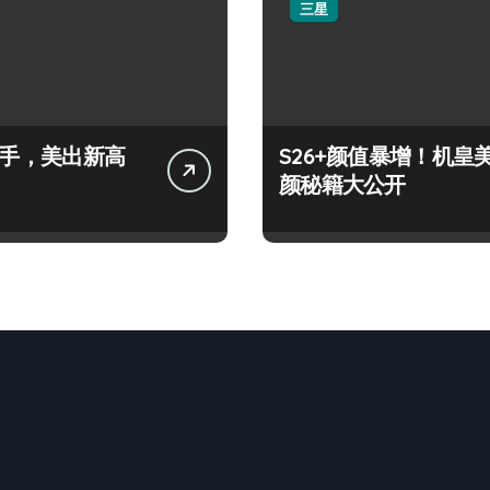
三星
+上手，美出新高
S26+颜值暴增！机皇
颜秘籍大公开