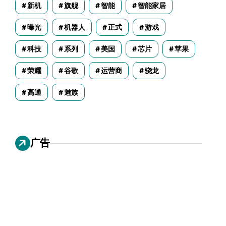
新机
旗舰
智能
智能家居
曝光
机器人
正式
游戏
科技
系列
美国
芯片
苹果
荣耀
谷歌
运营商
骁龙
高通
魅族
广告