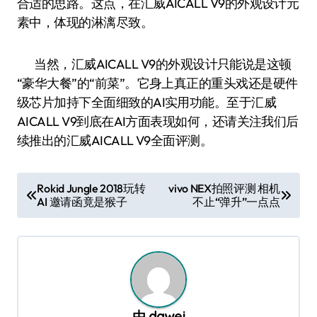
合适的思路。这点，在汇威AICALL V9的外观设计元
素中，体现的淋漓尽致。
当然，汇威AICALL V9的外观设计只能说是这顿
“豪华大餐”的“前菜”。它身上真正的重头戏还是硬件
级芯片加持下全面细致的AI实用功能。至于汇威
AICALL V9到底在AI方面表现如何，还请关注我们后
续推出的汇威AICALL V9全面评测。
文
Rokid Jungle 2018玩转
vivo NEX拍照评测 相机
AI 邀请函竟是猴子
不止“弹升”一点点
章
导
航
由
dawei