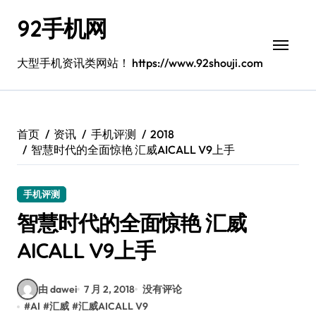
跳
92手机网
转
到
内
大型手机资讯类网站！ https://www.92shouji.com
容
首页
资讯
手机评测
2018
智慧时代的全面惊艳 汇威AICALL V9上手
手机评测
智慧时代的全面惊艳 汇威
AICALL V9上手
由 dawei
7 月 2, 2018
没有评论
#
AI
#
汇威
#
汇威AICALL V9