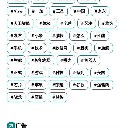
Vivo
一加
三星
中国
京东
人工智能
体验
全球
区块
华为
发布
小米
微软
怎么
性能
手机
技术
数智网
新机
旗舰
智能
智能家居
曝光
机器人
正式
游戏
科技
系列
美国
芯片
苹果
荣耀
谷歌
运营商
骁龙
高通
魅族
广告