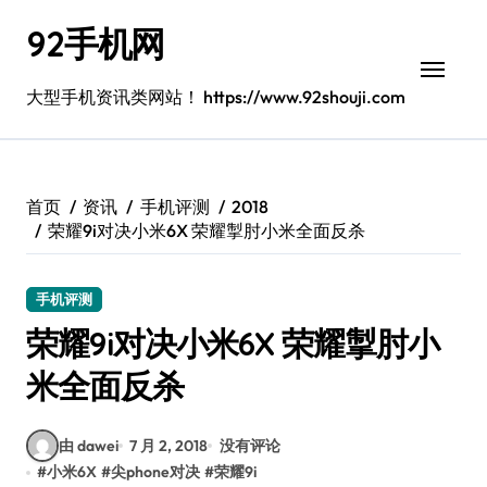
跳
92手机网
转
到
内
大型手机资讯类网站！ https://www.92shouji.com
容
首页
资讯
手机评测
2018
荣耀9i对决小米6X 荣耀掣肘小米全面反杀
手机评测
荣耀9i对决小米6X 荣耀掣肘小
米全面反杀
由 dawei
7 月 2, 2018
没有评论
#
小米6X
#
尖phone对决
#
荣耀9i