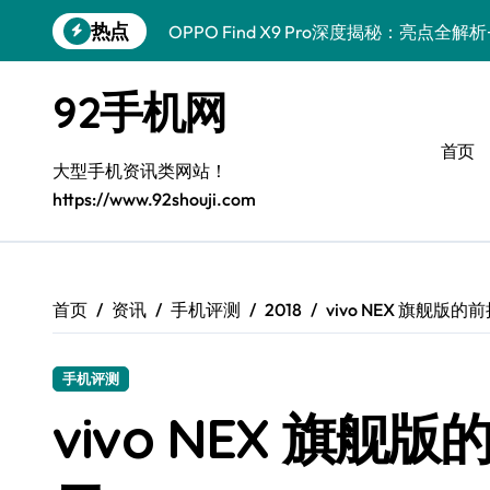
跳
热点
OPPO Find X9 Pro深度揭秘：亮点全
转
到
REDMI K90深度体验：亮点配置全揭秘
内
92手机网
容
vivo S50 Pro mini来袭！小屏旗舰，
首页
荣耀ROBOT PHONE在手，智享生活，
大型手机资讯类网站！
https://www.92shouji.com
华为nova 15 Ultra新功能解锁，优惠速
三星Galaxy Z Fold7体验：折叠新境
iPhone 17e重磅来袭！性能配置大升级
首页
资讯
手机评测
2018
vivo NEX 旗舰版
荣耀500 Pro携手MOLLY来袭！最新资
手机评测
vivo NEX 旗