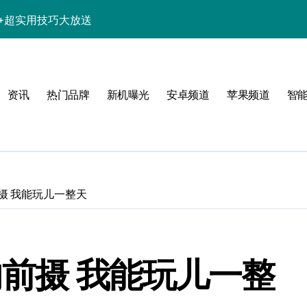
解析+超实用技巧大放送
，手机控必看！
亮点速览超带感！
资讯
热门品牌
新机曝光
安卓频道
苹果频道
智
资讯秒握无遗漏！
递不容错过！
，科技魅力一掌尽握！
，速来围观！
的前摄 我能玩儿一整天
讯+玩机技巧一网打尽
舰版的前摄 我能玩儿一整