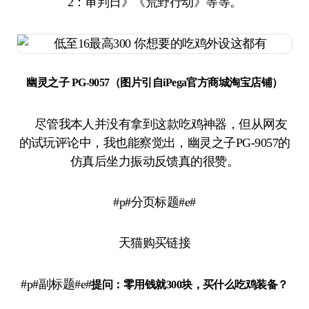
2：审判日》《荒野行动》等等。
幽灵之子 PG-9057（图片引自iPega官方商城淘宝店铺）
尽管我本人并没有拿到这款吃鸡神器，但从网友
的试玩评论中，我也能察觉出，幽灵之子PG-9057的
仿真后坐力振动反馈真的很赞。
#p#分页标题#e#
天猫购买链接
#p#副标题#e#
提问：
零用钱就300块，买什么吃鸡装备？