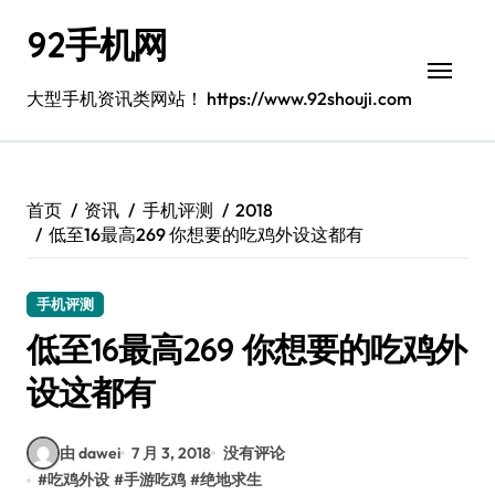
跳
92手机网
转
到
内
大型手机资讯类网站！ https://www.92shouji.com
容
首页
资讯
手机评测
2018
低至16最高269 你想要的吃鸡外设这都有
手机评测
低至16最高269 你想要的吃鸡外
设这都有
由 dawei
7 月 3, 2018
没有评论
#
吃鸡外设
#
手游吃鸡
#
绝地求生