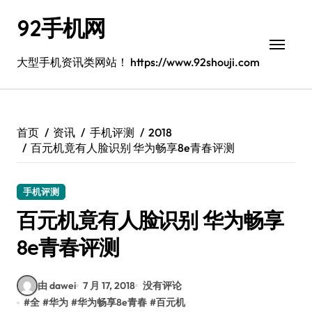
跳
92手机网
转
到
内
大型手机资讯类网站！ https://www.92shouji.com
容
首页
资讯
手机评测
2018
百元机竟有人脸识别 华为畅享8e青春评测
手机评测
百元机竟有人脸识别 华为畅享
8e青春评测
由 dawei
7 月 17, 2018
没有评论
#
全
#
华为
#
华为畅享8e青春
#
百元机