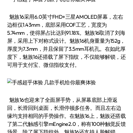
魅族16采用6.0英寸FHD+三星AMOLED屏幕，左右
边框仅1.43mm，底部采用COF工艺，宽度为
5.74mm，使得屏占比达到91.18%。魅族16取消了刘海
屏，采用上下对称式设计。魅族16机身重量为152g，
厚度为7.3mm，并且保留了3.5mm耳机孔。在如此厚
度下，魅族16还搭载了屏下指纹，不仅能够解锁，还
可用于支付宝、微信指纹支付。
魅族16也迎来了全面屏手势，从屏幕底部上滑返
回，长滑回到桌面，长滑停顿多任务。而且左右边
缘均支持相同的手势操作。在魅族16上，魅族还搭载
了第二代触感引擎mEngine2.0，称有100种触觉反馈
场景。除了屏下指纹外，魅族16还支持人脸解锁