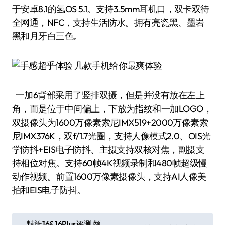
于安卓8.1的氢OS 5.1。支持3.5mm耳机口，双卡双待
全网通，NFC，支持生活防水。拥有亮瓷黑、墨岩
黑和月牙白三色。
一加6背部采用了竖排双摄，但是并没有放在左上
角，而是位于中间偏上，下放为指纹和一加LOGO，
双摄像头为1600万像素索尼IMX519+2000万像素索
尼IMX376K，双f/1.7光圈，支持人像模式2.0、OIS光
学防抖+EIS电子防抖、主摄支持双核对焦，副摄支
持相位对焦。支持60帧4K视频录制和480帧超级慢
动作视频。前置1600万像素摄像头，支持AI人像美
拍和EIS电子防抖。
文
魅族16&16Plus评测 颜