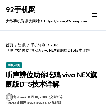
跳
92手机网
转
到
内
大型手机资讯类网站！ https://www.92shouji.com
容
首页
资讯
手机评测
2018
听声辨位助你吃鸡 vivo NEX旗舰版DTS技术详解
手机评测
听声辨位助你吃鸡 vivo NEX旗
舰版DTS技术详解
由 dawei
8 月 10, 2018
没有评论
#
DTS虚拟环
#
vivo
#
vivo NEX旗舰版