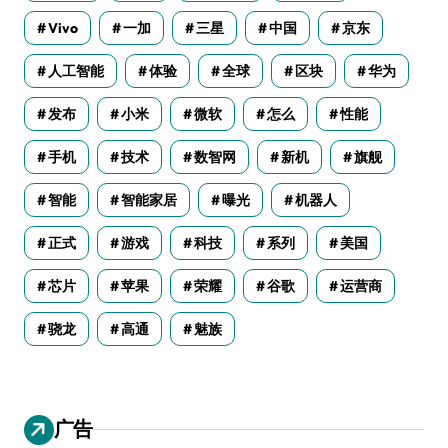
Vivo
一加
三星
中国
京东
人工智能
体验
全球
区块
华为
发布
小米
微软
怎么
性能
手机
技术
数智网
新机
旗舰
智能
智能家居
曝光
机器人
正式
游戏
科技
系列
美国
芯片
苹果
荣耀
谷歌
运营商
骁龙
高通
魅族
广告