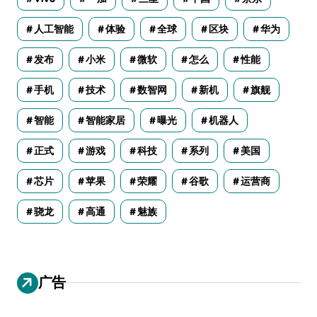
人工智能
体验
全球
区块
华为
发布
小米
微软
怎么
性能
手机
技术
数智网
新机
旗舰
智能
智能家居
曝光
机器人
正式
游戏
科技
系列
美国
芯片
苹果
荣耀
谷歌
运营商
骁龙
高通
魅族
广告