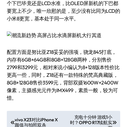
个下巴毕竟还是LCD水准，比OLED屏新机的下巴都
要宽上不少，唯一欣慰的是，至少没有比同为LCD的
小米8更宽，基本处于同一水平。
配置方面是努比亚Z18妥妥的强项，骁龙845打底，
内存有6GB+64GB和8GB+128GB两种，分别售价
2799和3299元，相对来说小编认为8+128版本性价比
更高一些，同时，Z18还有一款特殊的梵高典藏版，
8GB+128GB售价3599元，背部双摄1600W+2400W
像素，主摄感光元件为IMX499，素质一般，较为可
惜。
文
充电十分钟 游戏1小
vivo X23对比iPhone X
时？OPPO R17续航实
章
颜值与拍照双杀