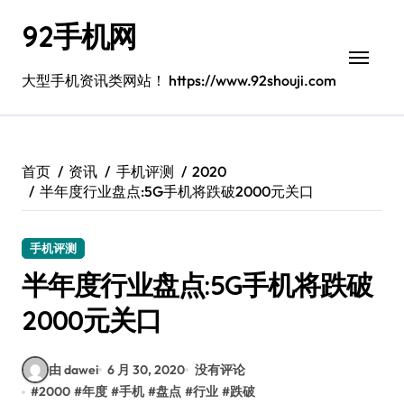
跳
92手机网
转
到
内
大型手机资讯类网站！ https://www.92shouji.com
容
首页
资讯
手机评测
2020
半年度行业盘点:5G手机将跌破2000元关口
手机评测
半年度行业盘点:5G手机将跌破
2000元关口
由 dawei
6 月 30, 2020
没有评论
#
2000
#
年度
#
手机
#
盘点
#
行业
#
跌破