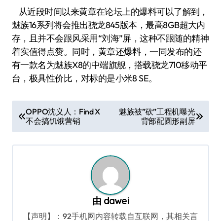
从近段时间以来黄章在论坛上的爆料可以了解到，
魅族16系列将会推出骁龙845版本，最高8GB超大内
存，且并不会跟风采用“刘海”屏，这种不跟随的精神
着实值得点赞。同时，黄章还爆料，一同发布的还
有一款名为魅族X8的中端旗舰，搭载骁龙710移动平
台，极具性价比，对标的是小米8 SE。
文
OPPO沈义人：Find X
魅族被”砍”工程机曝光
不会搞饥饿营销
背部配圆形副屏
章
导
航
由
dawei
【声明】：92手机网内容转载自互联网，其相关言