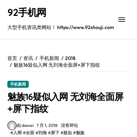
跳
92手机网
转
到
内
大型手机资讯类网站！ https://www.92shouji.com
容
首页
资讯
手机新闻
2018
魅族16疑似入网 无刘海全面屏+屏下指纹
手机新闻
魅族16疑似入网 无刘海全面屏
+屏下指纹
由 dawei
7 月 1, 2018
没有评论
#
入网
#
全面
#
刘海
#
屏下
#
疑似
#
魅族