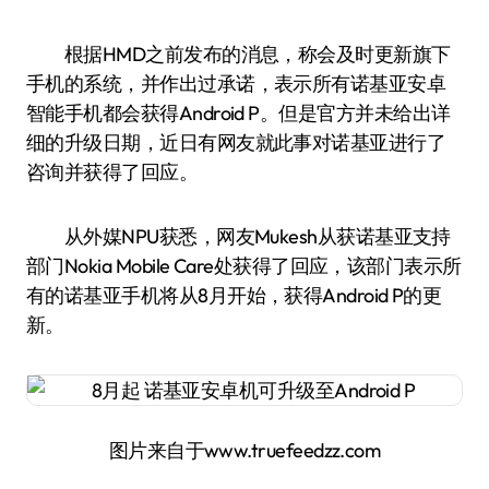
根据HMD之前发布的消息，称会及时更新旗下
手机的系统，并作出过承诺，表示所有诺基亚安卓
智能手机都会获得Android P。但是官方并未给出详
细的升级日期，近日有网友就此事对诺基亚进行了
咨询并获得了回应。
从外媒NPU获悉，网友Mukesh从获诺基亚支持
部门Nokia Mobile Care处获得了回应，该部门表示所
有的诺基亚手机将从8月开始，获得Android P的更
新。
图片来自于www.truefeedzz.com