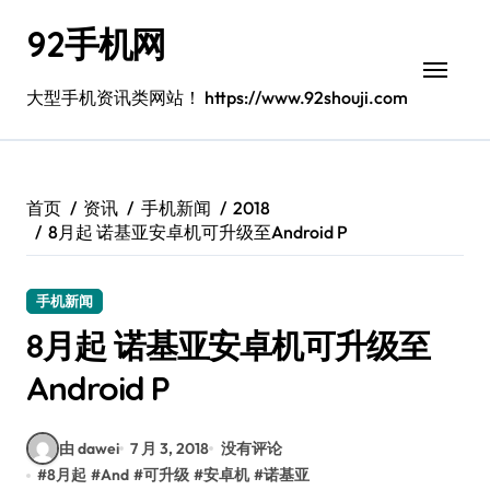
跳
92手机网
转
到
内
大型手机资讯类网站！ https://www.92shouji.com
容
首页
资讯
手机新闻
2018
8月起 诺基亚安卓机可升级至Android P
手机新闻
8月起 诺基亚安卓机可升级至
Android P
由 dawei
7 月 3, 2018
没有评论
#
8月起
#
And
#
可升级
#
安卓机
#
诺基亚