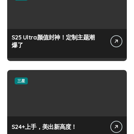
S25 Ultra颜值封神！定制主题潮
爆了
三星
S24+上手，美出新高度！