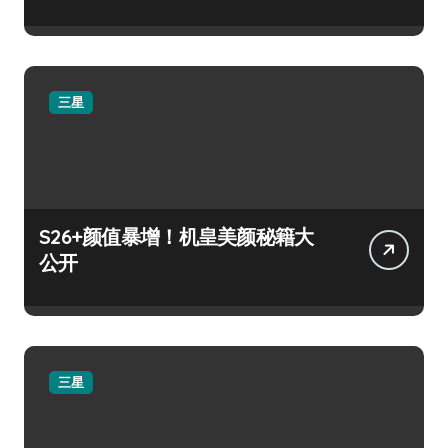
三星
S26+颜值暴增！机皇美颜秘籍大
公开
三星