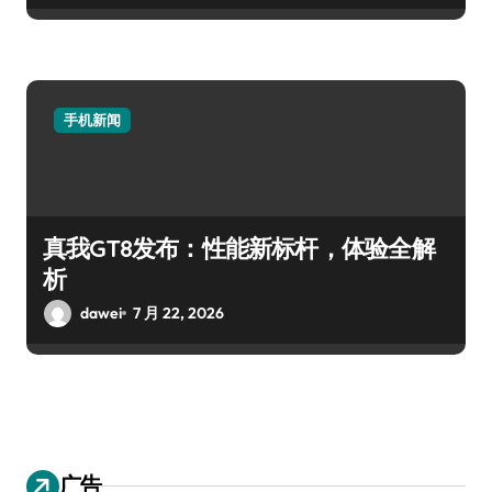
手机新闻
真我GT8发布：性能新标杆，体验全解
析
dawei
7 月 22, 2026
广告