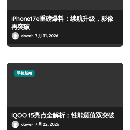
iPhone17e重磅爆料：续航升级，影像
再突破
dawei
7 月 31, 2026
手机新闻
iQOO 15亮点全解析：性能颜值双突破
dawei
7 月 22, 2026