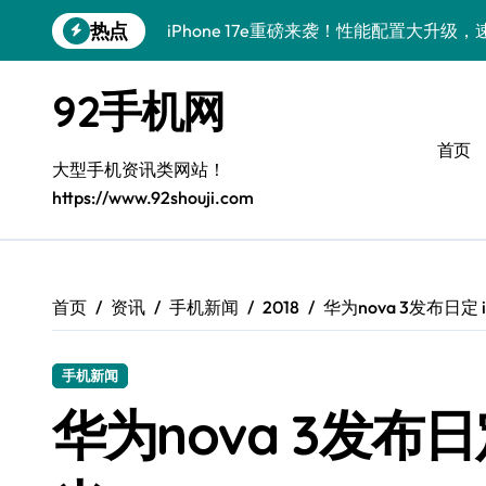
跳
热点
iPhone 17e重磅来袭！性能配置大升级
转
到
三星Galaxy Z Fold7来袭！折叠屏新突
内
92手机网
容
荣耀WIN RT速递来袭，手机体验师掌中
首页
小米17 Ultra来袭！前沿科技汇聚，畅
大型手机资讯类网站！
https://www.92shouji.com
vivo S50深度体验：亮点大揭秘+超实用
小米17抢先体验！最新动态+超实用功能
荣耀WIN RT资讯速递来袭，手机一握实
首页
资讯
手机新闻
2018
华为nova 3发布日定 
OPPO Find X9抢先揭秘！超强功能+
手机新闻
荣耀Magic V6抢先体验：一屏掌控全局
华为nova 3发布日
三星Galaxy Z Fold7体验：折叠新境