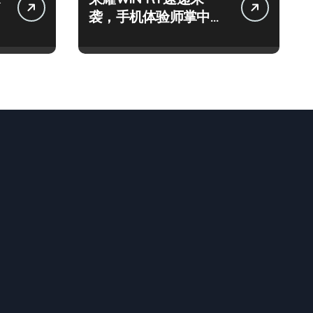
袭，手机体验师掌中畅
享新鲜资讯！