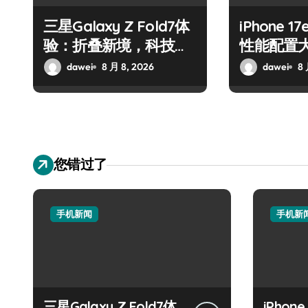
三星Galaxy Z Fold7体
iPhone 
验：折叠新境，科技魅
性能配置
力一掌尽握！
围观！
dawei
8 月 8, 2026
dawei
8 
您错过了
手机新闻
手机新
三星Galaxy Z Fold7体
iPhon