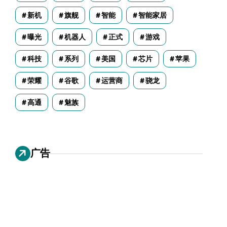
新机
旗舰
智能
智能家居
曝光
机器人
正式
游戏
科技
系列
美国
芯片
苹果
荣耀
谷歌
运营商
骁龙
高通
魅族
广告