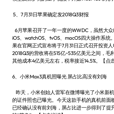
5、7月31日苹果确定发2018Q3财报
6月苹果召开了一年一度的WWDC，虽然大众瞩目
iOS、watchOS、tvOS、macOS四大操作系统
果在官网正式宣布将于7月31日正式召开投资
2018Q3的营收将在515亿~535亿美元之间
其他成本4亿美元左右，税率接近14.5%。【点
6、小米Max3真机照曝光 屏占比高没有刘海
昨天，小米创始人雷军在微博曝光了小米新机M
的证件照也已曝光。今天这款手机的真机前面板
已经确认没有前刘海，屏占比进一步得到了提升