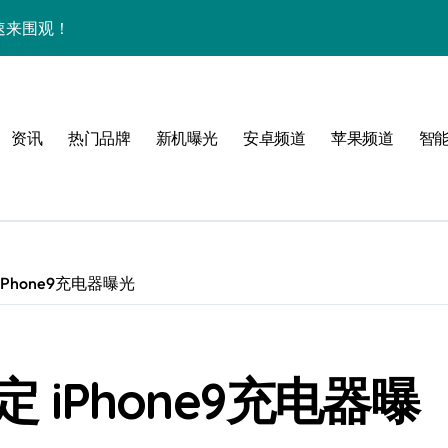
，速来围观！
破，体验再升级！
畅享新鲜资讯！
资讯
热门品牌
新机曝光
安卓频道
苹果频道
智
享极致手机新体验！
技巧速递！
一网打尽！
用资讯全掌控！
iPhone9充电器曝光
最新资讯一手掌握
，管家功能实用爆表！
定 iPhone9充电器曝
，科技魅力一掌尽握！