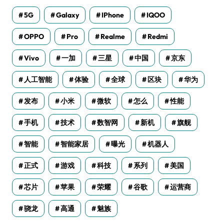
5G
Galaxy
IPhone
IQOO
OPPO
Pro
Realme
Redmi
Vivo
一加
三星
中国
京东
人工智能
体验
全球
区块
华为
发布
小米
微软
怎么
性能
手机
技术
数智网
新机
旗舰
智能
智能家居
曝光
机器人
正式
游戏
科技
系列
美国
芯片
苹果
荣耀
谷歌
运营商
骁龙
高通
魅族