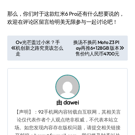
那么，你们对于这款红米6 Pro还有什么想要说的，
欢迎在评论区留言给明美无限参与一起讨论吧！
文
Ov光芒盖过小米？手
换汤不换药 Moto Z3 Pl
机创新之路究竟该怎么
ay再推6+128GB 版本
章
走
售价约人民币4700元
导
航
由
dawei
【声明】：92手机网内容转载自互联网，其相关言
论仅代表作者个人观点绝非权威，不代表本站立
场。如您发现内容存在版权问题，请提交相关链接