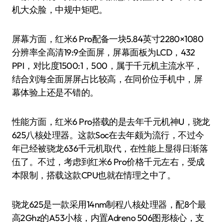
机大众脸，中规中矩吧。
屏幕方面，红米6 Pro配备一块5.84英寸2280×1080
分辨率全高清19:9全面屏，屏幕面板为LCD，432
PPI，对比度1500:1，500，属于千元机主流水平，
结合刘海全面屏屏占比较高，在同价位手机中，屏
幕体验上还是不错的。
性能方面，红米6 Pro搭载的是去年千元机神U，骁龙
625八核处理器。这款Soc在去年颇为流行，不过今
年已经被骁龙636千元机取代，在性能上显得日渐落
伍了。不过，考虑到红米6 Pro价格千元左右，受成
本限制，搭载这款CPU也就在情理之中了。
骁龙625是一款采用14nm制程八核处理器，配8个最
高2Ghz的A53小核，内置Adreno 506图形核心，支