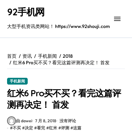
跳
92手机网
转
到
内
大型手机资讯类网站！ https://www.92shouji.com
容
首页
资讯
手机新闻
2018
红米6 Pro买不买？看完这篇评测再决定！ 首发
手机新闻
红米6 Pro买不买？看完这篇评
测再决定！ 首发
由 dawei
7 月 8, 2018
没有评论
#
不买
#
决定
#
看完
#
红米
#
评测
#
这篇