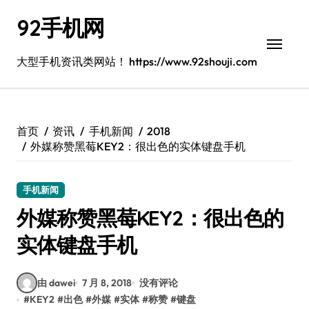
跳
92手机网
转
到
内
大型手机资讯类网站！ https://www.92shouji.com
容
首页
资讯
手机新闻
2018
外媒称赞黑莓KEY2：很出色的实体键盘手机
手机新闻
外媒称赞黑莓KEY2：很出色的
实体键盘手机
由 dawei
7 月 8, 2018
没有评论
#
KEY2
#
出色
#
外媒
#
实体
#
称赞
#
键盘