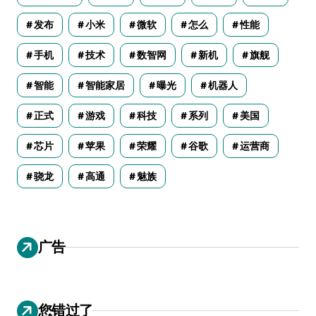
发布
小米
微软
怎么
性能
手机
技术
数智网
新机
旗舰
智能
智能家居
曝光
机器人
正式
游戏
科技
系列
美国
芯片
苹果
荣耀
谷歌
运营商
骁龙
高通
魅族
广告
您错过了