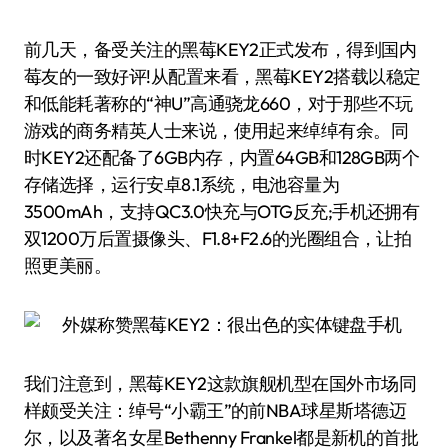
前几天，备受关注的黑莓KEY2正式发布，得到国内
莓友的一致好评!从配置来看，黑莓KEY2搭载以稳定
和低能耗著称的“神U”高通骁龙660，对于那些不玩
游戏的商务精英人士来说，使用起来绰绰有余。同
时KEY2还配备了6GB内存，内置64GB和128GB两个
存储选择，运行安卓8.1系统，电池容量为
3500mAh，支持QC3.0快充与OTG反充;手机还拥有
双1200万后置摄像头、F1.8+F2.6的光圈组合，让拍
照更美丽。
我们注意到，黑莓KEY2这款旗舰机型在国外市场同
样颇受关注：绰号“小霸王”的前NBA球星斯塔德迈
尔，以及著名女星Bethenny Frankel都是新机的首批