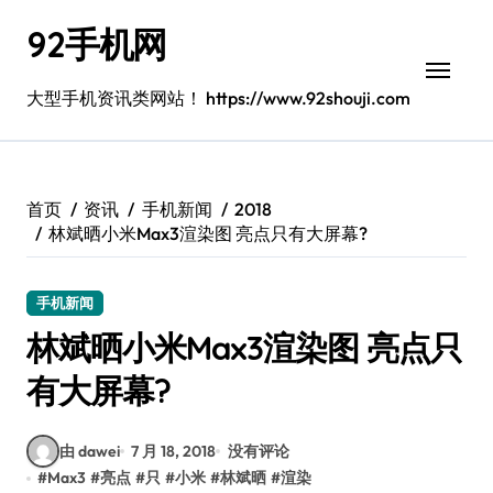
跳
92手机网
转
到
内
大型手机资讯类网站！ https://www.92shouji.com
容
首页
资讯
手机新闻
2018
林斌晒小米Max3渲染图 亮点只有大屏幕?
手机新闻
林斌晒小米Max3渲染图 亮点只
有大屏幕?
由 dawei
7 月 18, 2018
没有评论
#
Max3
#
亮点
#
只
#
小米
#
林斌晒
#
渲染