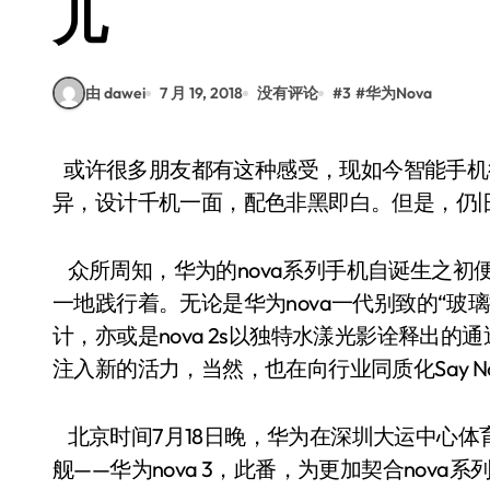
儿
由 dawei
7 月 19, 2018
没有评论
#
3
#
华为Nova
或许很多朋友都有这种感受，现如今智能手机行业同质化趋势愈甚，同档位机型配置大同小
异，设计千机一面，配色非黑即白。但是，仍
众所周知，华为的nova系列手机自诞生之初
一地践行着。无论是华为nova一代别致的“玻璃
计，亦或是nova 2s以独特水漾光影诠释出
注入新的活力，当然，也在向行业同质化Say N
北京时间7月18日晚，华为在深圳大运中心体
舰——华为nova 3，此番，为更加契合nov