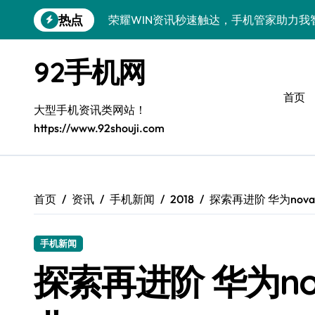
跳
热点
荣耀WIN资讯秒速触达，手机管家助力我
转
到
OPPO Find X9 Pro深度揭秘：亮点全
内
92手机网
容
REDMI K90深度体验：亮点配置全揭秘
首页
vivo S50 Pro mini来袭！小屏旗舰，
大型手机资讯类网站！
https://www.92shouji.com
荣耀ROBOT PHONE在手，智享生活，
华为nova 15 Ultra新功能解锁，优惠速
三星Galaxy Z Fold7体验：折叠新境
首页
资讯
手机新闻
2018
探索再进阶 华为no
iPhone 17e重磅来袭！性能配置大升级
手机新闻
荣耀500 Pro携手MOLLY来袭！最新资
探索再进阶 华为n