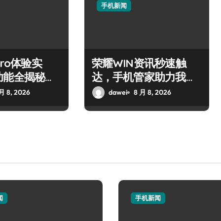
手机新闻
Pro体验实
荣耀WIN资讯秒速触
功能全揭秘，
达，手机管家助力我智
验！
享先锋体验！
月 8, 2026
dawei
8 月 8, 2026
闻
手机新闻