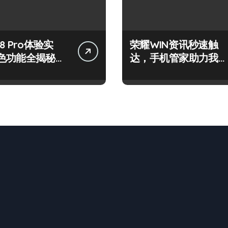
8 Pro体验实
荣耀WIN资讯秒速触
色功能全揭秘，
达，手机管家助力我智
体验！
享先锋体验！