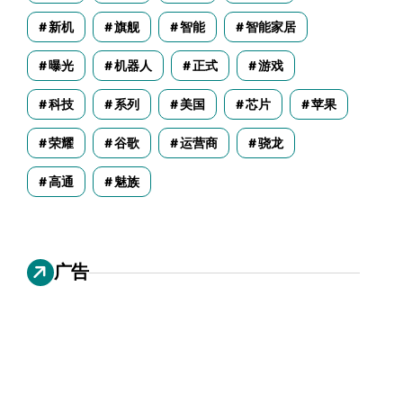
新机
旗舰
智能
智能家居
曝光
机器人
正式
游戏
科技
系列
美国
芯片
苹果
荣耀
谷歌
运营商
骁龙
高通
魅族
广告