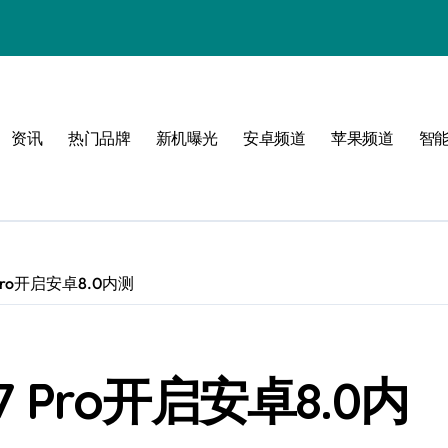
感
资讯
热门品牌
新机曝光
安卓频道
苹果频道
智
界
体验
 Pro开启安卓8.0内测
7 Pro开启安卓8.0内