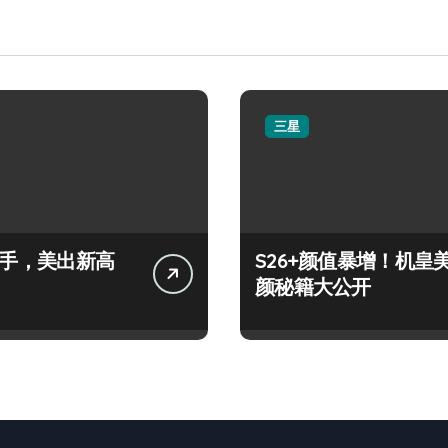
三星
+上手，美出新高
S26+颜值暴增！机皇
颜秘籍大公开