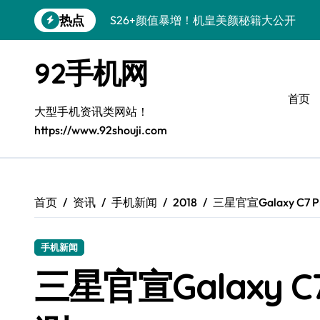
跳
热点
S26+颜值暴增！机皇美颜秘籍大公开
转
到
A56 5G惊艳登场，三星新风尚来了！
内
92手机网
容
三星S26个性美颜全攻略，一键解锁高级
首页
S25美化秘籍：个性潮玩，点亮三星新视
大型手机资讯类网站！
https://www.92shouji.com
C55 5G焕新秘籍：定制潮流无限可能
Galaxy C55 5G登场，美学新标杆！
Galaxy Z Flip6：折叠时尚，尽享炫美新
首页
资讯
手机新闻
2018
三星官宣Galaxy C7
S25+闪亮登场，3招搞定绝美光影效果
手机新闻
S25 Ultra颜值封神！定制主题潮爆了
三星官宣Galaxy C