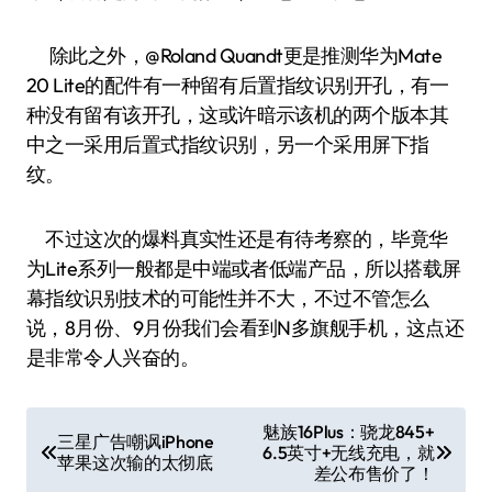
除此之外，@Roland Quandt更是推测华为Mate
20 Lite的配件有一种留有后置指纹识别开孔，有一
种没有留有该开孔，这或许暗示该机的两个版本其
中之一采用后置式指纹识别，另一个采用屏下指
纹。
不过这次的爆料真实性还是有待考察的，毕竟华
为Lite系列一般都是中端或者低端产品，所以搭载屏
幕指纹识别技术的可能性并不大，不过不管怎么
说，8月份、9月份我们会看到N多旗舰手机，这点还
是非常令人兴奋的。
文
魅族16Plus：骁龙845+
三星广告嘲讽iPhone
6.5英寸+无线充电，就
章
苹果这次输的太彻底
差公布售价了！