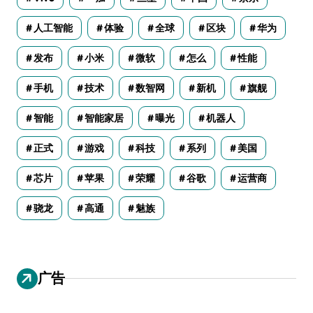
人工智能
体验
全球
区块
华为
发布
小米
微软
怎么
性能
手机
技术
数智网
新机
旗舰
智能
智能家居
曝光
机器人
正式
游戏
科技
系列
美国
芯片
苹果
荣耀
谷歌
运营商
骁龙
高通
魅族
广告