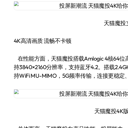
天猫魔投
4K高清画质 流畅不卡顿
在性能方面，天猫魔投搭载Amlogic 4核64
持3840×2160分辨率，支持蓝牙4.2。搭载2.4GHz/
持WiFi MU-MIMO，5G频率传输，连接更稳
天猫魔投4K