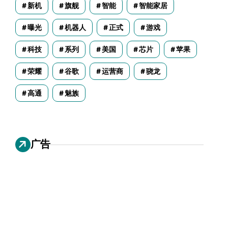
新机
旗舰
智能
智能家居
曝光
机器人
正式
游戏
科技
系列
美国
芯片
苹果
荣耀
谷歌
运营商
骁龙
高通
魅族
广告