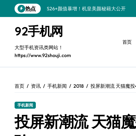
跳
热点
S26+颜值暴增！机皇美颜秘籍大公开
转
到
A56 5G惊艳登场，三星新风尚来了！
内
92手机网
容
三星S26个性美颜全攻略，一键解锁高级
首页
S25美化秘籍：个性潮玩，点亮三星新视
大型手机资讯类网站！
https://www.92shouji.com
C55 5G焕新秘籍：定制潮流无限可能
Galaxy C55 5G登场，美学新标杆！
Galaxy Z Flip6：折叠时尚，尽享炫美新
首页
资讯
手机新闻
2018
投屏新潮流 天猫魔投
S25+闪亮登场，3招搞定绝美光影效果
手机新闻
S25 Ultra颜值封神！定制主题潮爆了
投屏新潮流 天猫魔